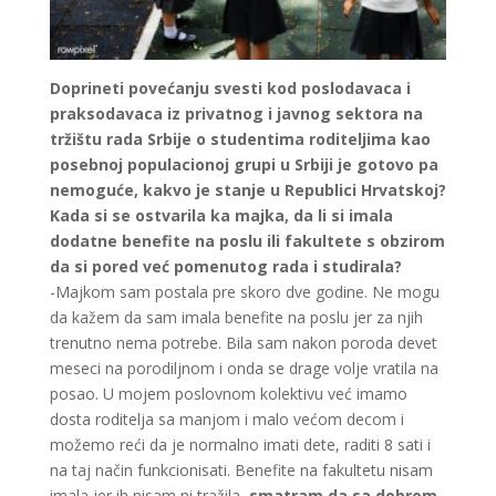
Doprineti povećanju svesti kod poslodavaca i
praksodavaca iz privatnog i javnog sektora na
tržištu rada Srbije o studentima roditeljima kao
posebnoj populacionoj grupi u Srbiji je gotovo pa
nemoguće, kakvo je stanje u Republici Hrvatskoj?
Kada si se ostvarila ka majka, da li si imala
dodatne benefite na poslu ili fakultete s obzirom
da si pored već pomenutog rada i studirala?
-Majkom sam postala pre skoro dve godine. Ne mogu
da kažem da sam imala benefite na poslu jer za njih
trenutno nema potrebe. Bila sam nakon poroda devet
meseci na porodiljnom i onda se drage volje vratila na
posao. U mojem poslovnom kolektivu već imamo
dosta roditelja sa manjom i malo većom decom i
možemo reći da je normalno imati dete, raditi 8 sati i
na taj način funkcionisati. Benefite na fakultetu nisam
imala jer ih nisam ni tražila,
smatram da sa dobrom