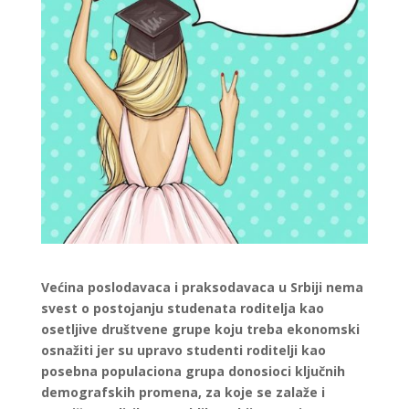
Većina poslodavaca i praksodavaca u Srbiji nema
svest o postojanju studenata roditelja kao
osetljive društvene grupe koju treba ekonomski
osnažiti jer su upravo studenti roditelji kao
posebna populaciona grupa donosioci ključnih
demografskih promena, za koje se zalaže i