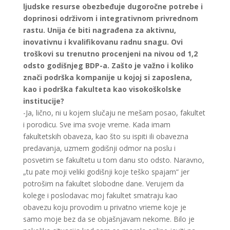
ljudske resurse obezbeđuje dugoročne potrebe i
doprinosi održivom i integrativnom privrednom
rastu. Unija će biti nagrađena za aktivnu,
inovativnu i kvalifikovanu radnu snagu. Ovi
troškovi su trenutno procenjeni na nivou od 1,2
odsto godišnjeg BDP-a. Zašto je važno i koliko
znači podrška kompanije u kojoj si zaposlena,
kao i podrška fakulteta kao visokoškolske
institucije?
-Ja, lično, ni u kojem slučaju ne mešam posao, fakultet
i porodicu. Sve ima svoje vreme. Kada imam
fakultetskih obaveza, kao što su ispiti ili obavezna
predavanja, uzmem godišnji odmor na poslu i
posvetim se fakultetu u tom danu sto odsto. Naravno,
„tu pate moji veliki godišnji koje teško spajam“ jer
potrošim na fakultet slobodne dane. Verujem da
kolege i poslodavac moj fakultet smatraju kao
obavezu koju provodim u privatno vrieme koje je
samo moje bez da se objašnjavam nekome. Bilo je