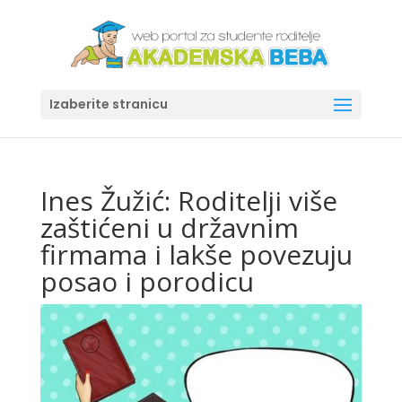
Izaberite stranicu
Ines Žužić: Roditelji više
zaštićeni u državnim
firmama i lakše povezuju
posao i porodicu