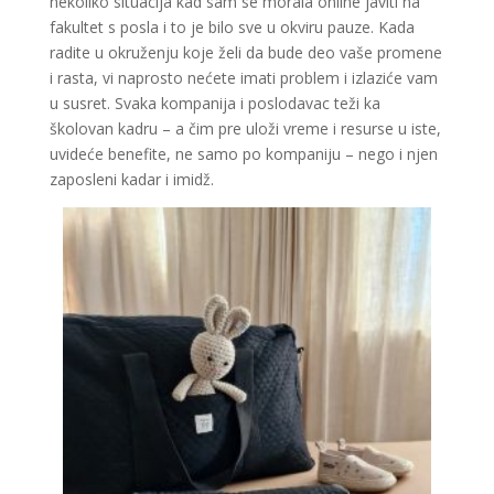
nekoliko situacija kad sam se morala online javiti na
fakultet s posla i to je bilo sve u okviru pauze. Kada
radite u okruženju koje želi da bude deo vaše promene
i rasta, vi naprosto nećete imati problem i izlaziće vam
u susret. Svaka kompanija i poslodavac teži ka
školovan kadru – a čim pre uloži vreme i resurse u iste,
uvideće benefite, ne samo po kompaniju – nego i njen
zaposleni kadar i imidž.