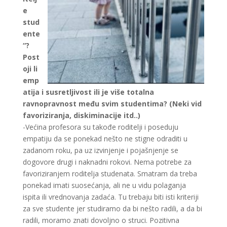
e
stud
ente
“?
Post
oji li
emp
atija i susretljivost ili je više totalna
ravnopravnost među svim studentima? (Neki vid
favoriziranja, diskiminacije itd..)
-Većina profesora su takođe roditelji i poseduju
empatiju da se ponekad nešto ne stigne odraditi u
zadanom roku, pa uz izvinjenje i pojašnjenje se
dogovore drugi i naknadni rokovi. Nema potrebe za
favoriziranjem roditelja studenata. Smatram da treba
ponekad imati suosećanja, ali ne u vidu polaganja
ispita ili vrednovanja zadaća. Tu trebaju biti isti kriteriji
za sve studente jer studiramo da bi nešto radili, a da bi
radili, moramo znati dovoljno o struci. Pozitivna