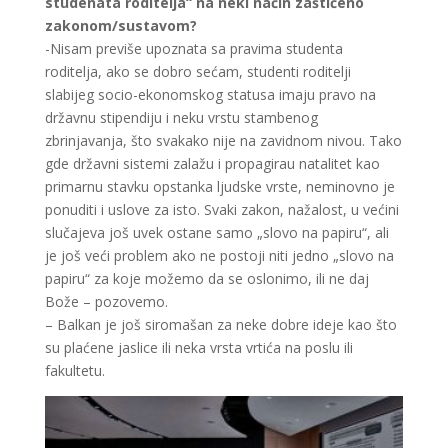
studenata roditelja“ na neki način zaštićeno
zakonom/sustavom?
-Nisam previše upoznata sa pravima studenta
roditelja, ako se dobro sećam, studenti roditelji
slabijeg socio-ekonomskog statusa imaju pravo na
državnu stipendiju i neku vrstu stambenog
zbrinjavanja, što svakako nije na zavidnom nivou. Tako
gde državni sistemi zalažu i propagirau natalitet kao
primarnu stavku opstanka ljudske vrste, neminovno je
ponuditi i uslove za isto. Svaki zakon, nažalost, u većini
slučajeva još uvek ostane samo „slovo na papiru“, ali
je još veći problem ako ne postoji niti jedno „slovo na
papiru“ za koje možemo da se oslonimo, ili ne daj
Bože – pozovemo.
– Balkan je još siromašan za neke dobre ideje kao što
su plaćene jaslice ili neka vrsta vrtića na poslu ili
fakultetu.