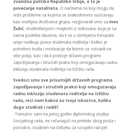
zvanična politika Republike Srbije, a to je
povećanje nataliteta.
O načinima na koji mogu da
reše probleme sa kojima se svakodnevno suočavaju
kao osetljiva društvena grupa, razgovarali smo sa
Ines
Žužić
, studentkinjom i majkom iz Vukovara, koja je sa
nama podelila iskustva, da li se u zemljama Evropske
unije razlikuju prava studenata roditelja i koliko je
potrebno truda i motivacije da bismo se ostvarili na
više polja, kao i da li postoje državni programi
zapošljavanja i stručnih praksi koji omogućavaju radnu
inkluziju studenata roditelja na tržištu rada.
Svedoci smo sve prisutnijih državnih programa
zapošljavanja i stručnih praksi koji omogućavaju
radnu inkluziju studenata roditelja na tržištu
rada, reci nam kakva su tvoja iskustva, koliko
dugo studiraš i radiš?
-Trenutno sam na petoj godini diplomskog studija
Socijalnog rada, ne računajući na prekide zbog posla i
porodice, studiram na Odseku za socijalni rad pet