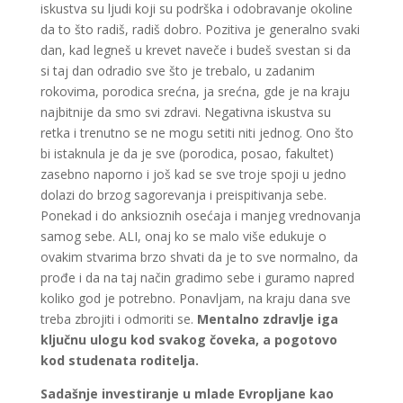
iskustva su ljudi koji su podrška i odobravanje okoline
da to što radiš, radiš dobro. Pozitiva je generalno svaki
dan, kad legneš u krevet naveče i budeš svestan si da
si taj dan odradio sve što je trebalo, u zadanim
rokovima, porodica srećna, ja srećna, gde je na kraju
najbitnije da smo svi zdravi. Negativna iskustva su
retka i trenutno se ne mogu setiti niti jednog. Ono što
bi istaknula je da je sve (porodica, posao, fakultet)
zasebno naporno i još kad se sve troje spoji u jedno
dolazi do brzog sagorevanja i preispitivanja sebe.
Ponekad i do anksioznih osećaja i manjeg vrednovanja
samog sebe. ALI, onaj ko se malo više edukuje o
ovakim stvarima brzo shvati da je to sve normalno, da
prođe i da na taj način gradimo sebe i guramo napred
koliko god je potrebno. Ponavljam, na kraju dana sve
treba zbrojiti i odmoriti se.
Mentalno zdravlje iga
ključnu ulogu kod svakog čoveka, a pogotovo
kod studenata roditelja.
Sadašnje investiranje u mlade Evropljane kao