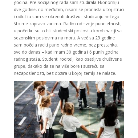
godina. Pre Socijalnog rada sam studirala Ekonomiju
dve godine, no međutim, nisam se pronašla u toj struci
i odlučila sam se okrenuti društvu i studiranju nečega
što me zapravo zanima. Radim od svoje punoletnosti,
u početku su to bili studentski poslovi u kombinaciji sa
sezonskim poslovima na moru. A već sa 23 godine
sam počela raditi puno radno vreme, bez prestanka,
sve do danas – kad imam 30 godina i 6 punih godina
radnog staža. Studenti roditelji kao osetljive društvene
grupe, dakako da se najviše bore i susreću sa
nezaposlenosti, bez obzira u kojoj zemlji se nalaze.