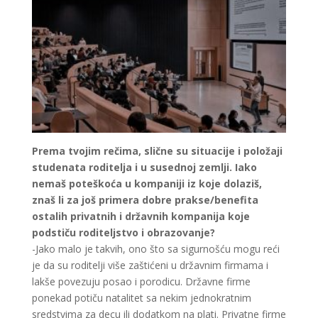
Prema tvojim rečima, slične su situacije i položaji
studenata roditelja i u susednoj zemlji. Iako
nemaš poteškoća u kompaniji iz koje dolaziš,
znaš li za još primera dobre prakse/benefita
ostalih privatnih i državnih kompanija koje
podstiču roditeljstvo i obrazovanje?
-Jako malo je takvih, ono što sa sigurnošću mogu reći
je da su roditelji više zaštićeni u državnim firmama i
lakše povezuju posao i porodicu. Državne firme
ponekad potiču natalitet sa nekim jednokratnim
sredstvima za decu ili dodatkom na plati. Privatne firme