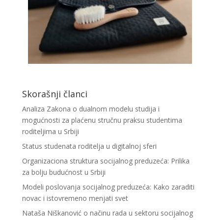
Skorašnji članci
Analiza Zakona o dualnom modelu studija i
mogućnosti za plaćenu stručnu praksu studentima
roditeljima u Srbiji
Status studenata roditelja u digitalnoj sferi
Organizaciona struktura socijalnog preduzeća: Prilika
za bolju budućnost u Srbiji
Modeli poslovanja socijalnog preduzeća: Kako zaraditi
novac i istovremeno menjati svet
Nataša Niškanović o načinu rada u sektoru socijalnog