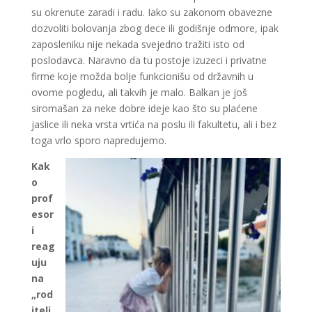
su okrenute zaradi i radu. Iako su zakonom obavezne
dozvoliti bolovanja zbog dece ili godišnje odmore, ipak
zaposleniku nije nekada svejedno tražiti isto od
poslodavca. Naravno da tu postoje izuzeci i privatne
firme koje možda bolje funkcionišu od državnih u
ovome pogledu, ali takvih je malo. Balkan je još
siromašan za neke dobre ideje kao što su plaćene
jaslice ili neka vrsta vrtića na poslu ili fakultetu, ali i bez
toga vrlo sporo napredujemo.
Kak
o
prof
esor
i
reag
uju
na
„rod
itelj