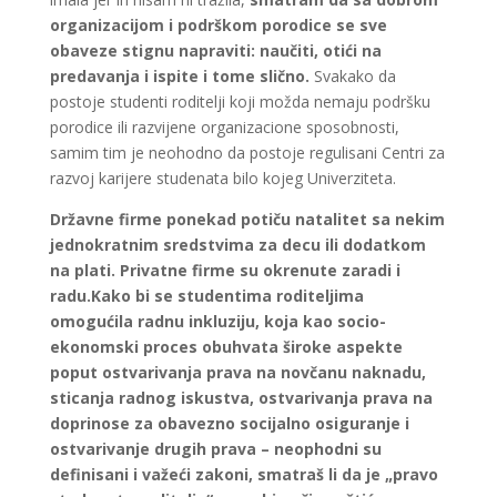
organizacijom i podrškom porodice se sve
obaveze stignu napraviti: naučiti, otići na
predavanja i ispite i tome slično.
Svakako da
postoje studenti roditelji koji možda nemaju podršku
porodice ili razvijene organizacione sposobnosti,
samim tim je neohodno da postoje regulisani Centri za
razvoj karijere studenata bilo kojeg Univerziteta.
Državne firme ponekad potiču natalitet sa nekim
jednokratnim sredstvima za decu ili dodatkom
na plati. Privatne firme su okrenute zaradi i
radu.Kako bi se studentima roditeljima
omogućila radnu inkluziju, koja kao socio-
ekonomski proces obuhvata široke aspekte
poput ostvarivanja prava na novčanu naknadu,
sticanja radnog iskustva, ostvarivanja prava na
doprinose za obavezno socijalno osiguranje i
ostvarivanje drugih prava – neophodni su
definisani i važeći zakoni, smatraš li da je „pravo