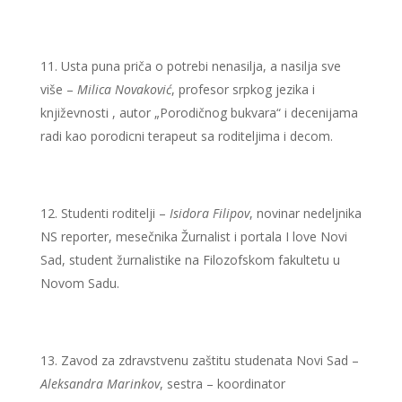
Usta puna priča o potrebi nenasilja, a nasilja sve
više –
Milica Novaković
, profesor srpkog jezika i
književnosti , autor „Porodičnog bukvara“ i decenijama
radi kao porodicni terapeut sa roditeljima i decom.
Studenti roditelji –
Isidora Filipov
, novinar nedeljnika
NS reporter, mesečnika Žurnalist i portala I love Novi
Sad, student žurnalistike na Filozofskom fakultetu u
Novom Sadu.
Zavod za zdravstvenu zaštitu studenata Novi Sad –
Aleksandra Marinkov
, sestra – koordinator